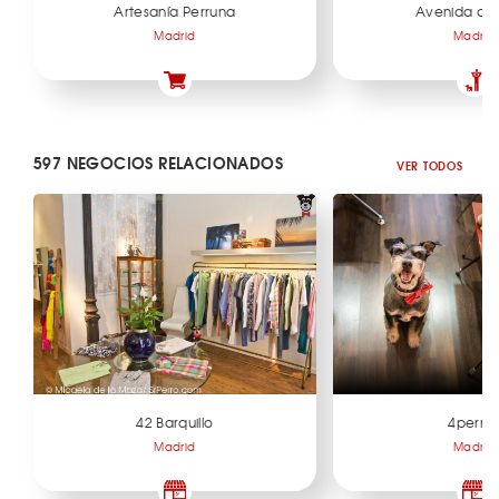
Artesanía Perruna
Avenida de B
Madrid
Madrid
597 NEGOCIOS RELACIONADOS
VER TODOS
42 Barquillo
4perra
Madrid
Madrid