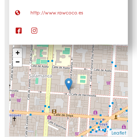
http://www.rawcoco.es
+
−
Leaflet