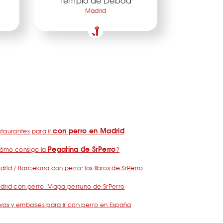
Templo de Debod
Madrid
con perro en Madrid
taurantes para ir
Pegatina de SrPerro
ómo consigo la
?
rid / Barcelona con perro: los libros de SrPerro
drid con perro: Mapa perruno de SrPerro
yas y embalses para ir con perro en España