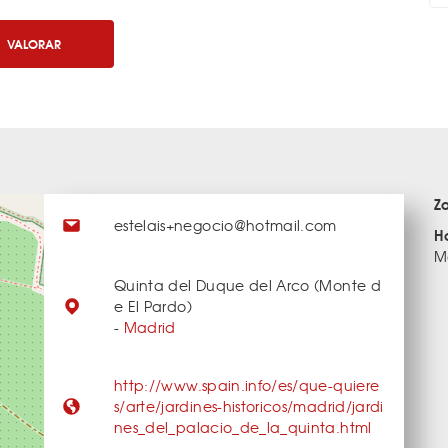
VALORAR
Z
estelais+negocio@hotmail.com
H
M
Quinta del Duque del Arco (Monte d
e El Pardo)
-
Madrid
http://www.spain.info/es/que-quiere
s/arte/jardines-historicos/madrid/jardi
nes_del_palacio_de_la_quinta.html