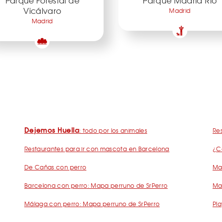
Parque Forestal de
Parque Madrid Río
Vicálvaro
Madrid
Madrid
Dejemos Huella
: todo por los animales
Res
Restaurantes para ir con mascota en Barcelona
¿C
De Cañas con perro
Mad
Barcelona con perro: Mapa perruno de SrPerro
Ma
Málaga con perro: Mapa perruno de SrPerro
Pla