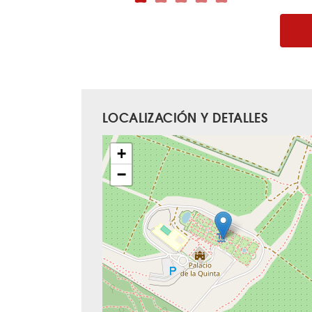
LOCALIZACIÓN Y DETALLES
+
−