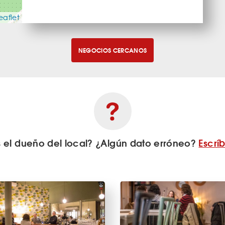
eaflet
NEGOCIOS CERCANOS
s el dueño del local? ¿Algún dato erróneo?
Escrí