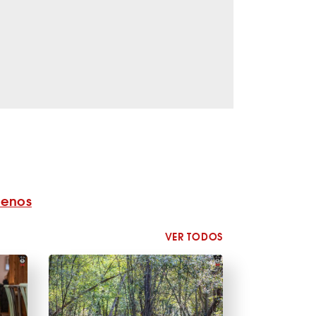
benos
VER TODOS