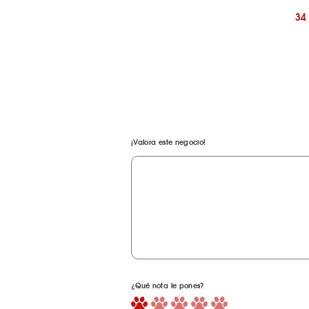
34
¡Valora este negocio!
¿Qué nota le pones?