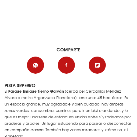
COMPARTE
PISTA SRPERRO
Parque Enrique Tierno Galván
El
(cerca del Cercanías Méndez
Álvaro o metro Arganzuela-Planetario) tiene unas 45 hectáreas. Es
un espacio grande, muy agradable y bien cuidado: hay amplias
zonas verdes, con sombra, caminos para ir en bici o andando, y lo
que es mejor, una serie de estanques unidos entre sí y rodeados por
praderas y árboles. Un lugar estupendo para pasear o desconectar
en compañía canina. También hay varios miradores y, cómo no, el
Planetario.