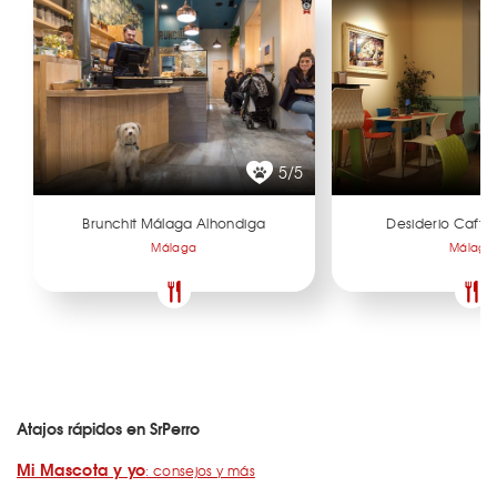
5/5
Brunchit Málaga Alhondiga
Desiderio Caffè
Málaga
Málaga
Atajos rápidos en SrPerro
Mi Mascota y yo
: consejos y más