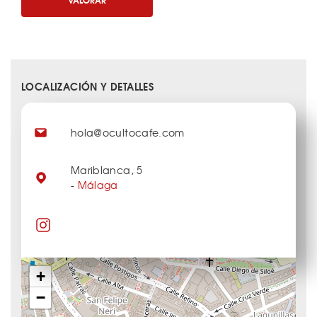
LOCALIZACIÓN Y DETALLES
hola@ocultocafe.com
Mariblanca, 5
-
Málaga
+
−