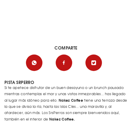
COMPARTE
PISTA SRPERRO
Si te apetece disfrutar de un buen desayuno o un brunch pausado
mientras contemplas el mar y unas vistas inmejorables... has llegado
Nakez Coffee
al lugar más idóneo para ello.
tiene una terraza desde
la que se divisa la ría, hasta las Islas Cíes... una maravilla y, al
atardecer, aún más. Los SrsPerros son siempre bienvenidos aquí,
Nakez Coffee.
también en el interior de