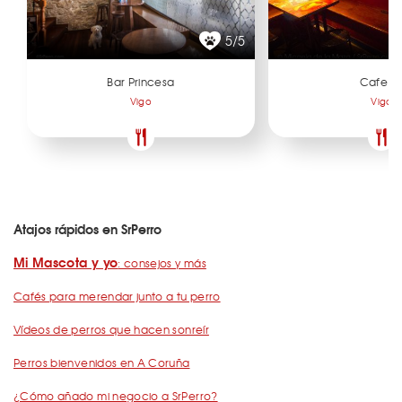
5/5
Bar Princesa
Cafe U
Vigo
Vigo
Atajos rápidos en SrPerro
Mi Mascota y yo
: consejos y más
Cafés para merendar junto a tu perro
Vídeos de perros que hacen sonreír
Perros bienvenidos en A Coruña
¿Cómo añado mi negocio a SrPerro?