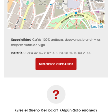
Leaflet
Especialidad
Cafés 100% arábica, desayunos, brunch y las
mejores vistas de Vigo
Horario
ʟᴜ-ᴄᴇʀʀᴀᴅᴏ ᴍᴀ-ᴠɪ 09:00-21:00 sᴀ-ᴅᴏ-10:00-21:00
NEGOCIOS CERCANOS
¿Eres el dueño del local? ¿Algún dato erróneo?