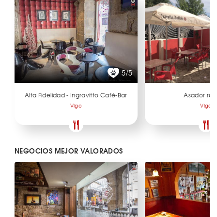
5/5
Alta Fidelidad - Ingravitto Café-Bar
Asador ru
Vigo
Vigo
NEGOCIOS MEJOR VALORADOS