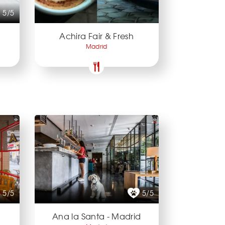
5/5
Achira Fair & Fresh
Madrid
5/5
5/5
Ana la Santa - Madrid