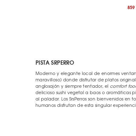
859
PISTA SRPERRO
Moderno y elegante local de enormes ventana
maravilloso) donde disfrutar de platos origina
anglosajón y siempre tentador, el
comfort foo
delicioso sushi vegetal a baos o aromáticas 
al paladar. Los SrsPerros son bienvenidos en 
humanos disfrutan de esta singular experienc