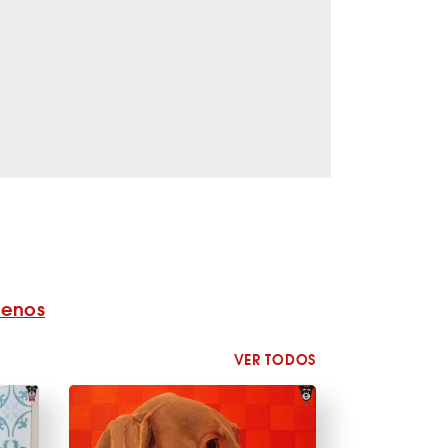
benos
VER TODOS