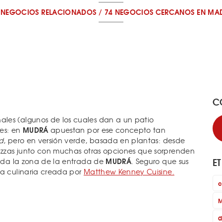
 NEGOCIOS RELACIONADOS
/
74 NEGOCIOS CERCANOS
EN MA
C
les (algunos de los cuales dan a un patio
MUDRÁ
les: en
apuestan por ese concepto tan
d
, pero en versión verde, basada en plantas: desde
pizzas junto con muchas otras opciones que sorprenden
E
MUDRÁ
toda la zona de la entrada de
. Seguro que sus
ia culinaria creada por
Matthew Kenney Cuisine.
c
M
d