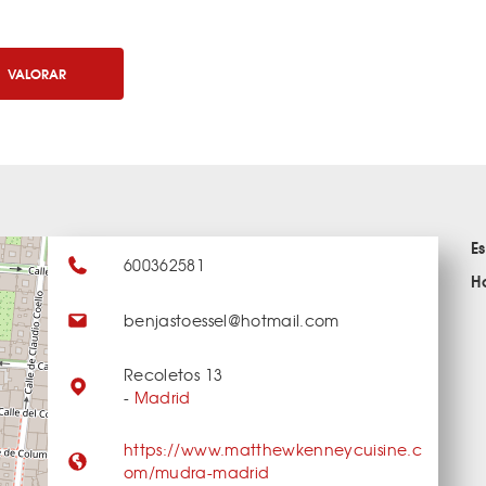
VALORAR
E
600362581
H
benjastoessel@hotmail.com
Recoletos 13
-
Madrid
https://www.matthewkenneycuisine.c
om/mudra-madrid