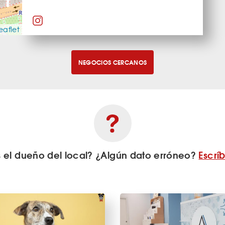
eaflet
NEGOCIOS CERCANOS
s el dueño del local? ¿Algún dato erróneo?
Escrí