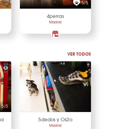
5/5
4perras
Madrid
VER TODOS
5/5
ma
5dedos y Os2o
Madrid