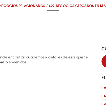
 NEGOCIOS RELACIONADOS
/
427 NEGOCIOS CERCANOS
EN MA
C
nde encontrar cuadernos y detalles de esos que te
mpre bienvenidos.
E
c
M
d