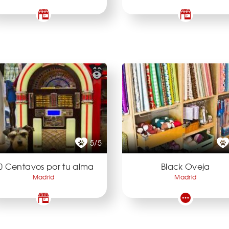
5/5
0 Centavos por tu alma
Black Oveja
Madrid
Madrid