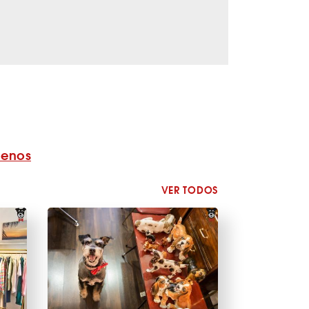
benos
VER TODOS