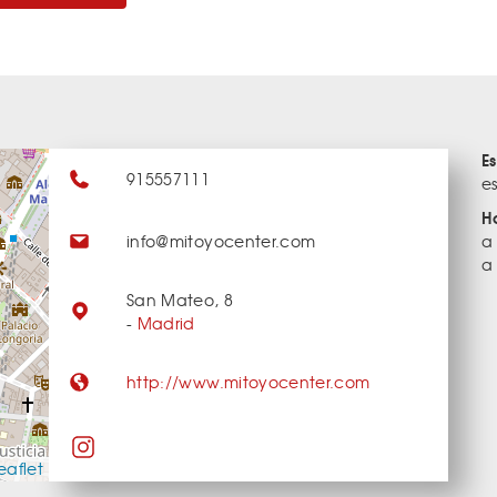
E
915557111
e
H
info@mitoyocenter.com
a
a
San Mateo, 8
-
Madrid
http://www.mitoyocenter.com
eaflet