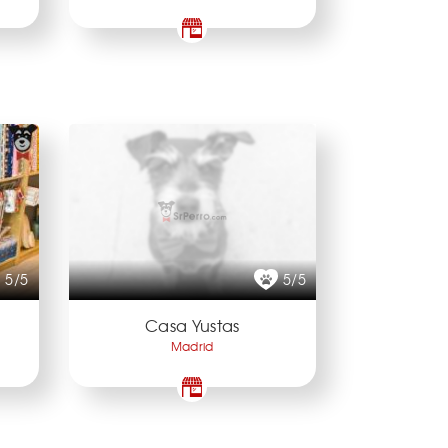
5/5
5/5
Casa Yustas
Madrid