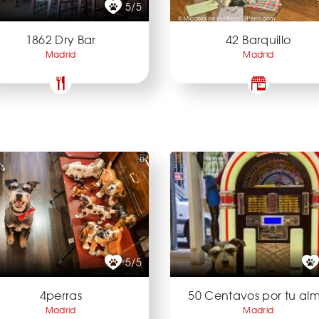
5/5
1862 Dry Bar
42 Barquillo
Madrid
Madrid
5/5
4perras
50 Centavos por tu al
Madrid
Madrid