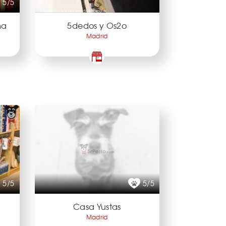
5/5
ma
5dedos y Os2o
Madrid
5/5
5/5
Casa Yustas
Madrid