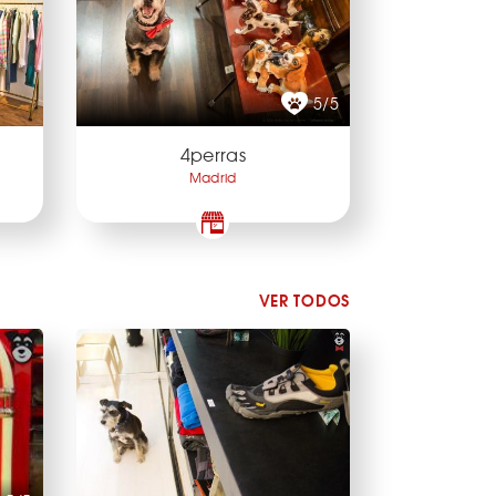
5/5
4perras
Madrid
VER TODOS