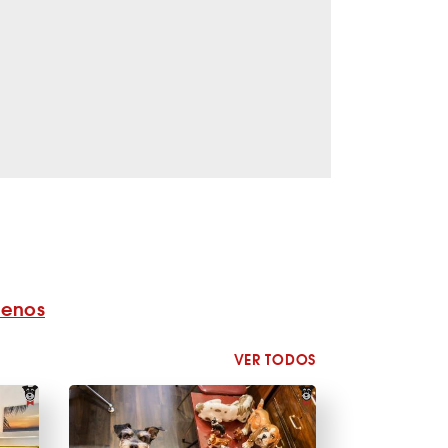
benos
VER TODOS