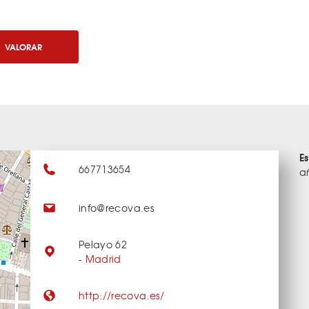
VALORAR
E
667713654
a
info@recova.es
Pelayo 62
-
Madrid
http://recova.es/