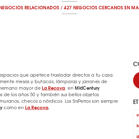
 NEGOCIOS RELACIONADOS
/
427 NEGOCIOS CERCANOS
EN MA
C
spacios que apetece trasladar directos a tu casa.
mente mesas y butacas, lámparas y jarrones de
La Recova
MidCentury
l hemano mayor de
: en
s de los años 50 y también sus bellos objetos
E
s muranos, checos o nórdicos. Los SrsPerros son siempre
ry
La Recova
.
como en
c
M
d