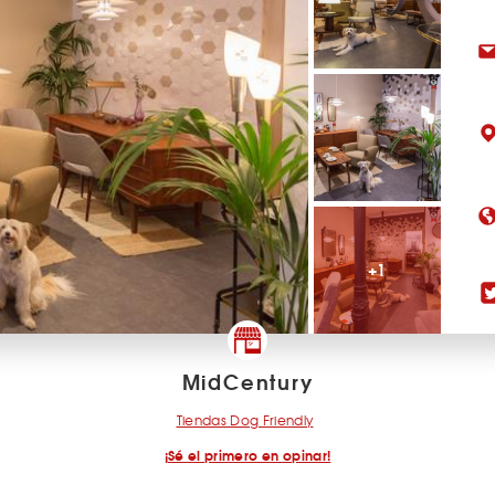
+1
MidCentury
Tiendas Dog Friendly
¡Sé el primero en opinar!