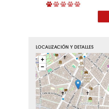
LOCALIZACIÓN Y DETALLES
+
−