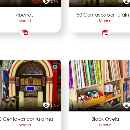
5/5
4perras
50 Centavos por tu al
Madrid
Madrid
5/5
0 Centavos por tu alma
Black Oveja
Madrid
Madrid