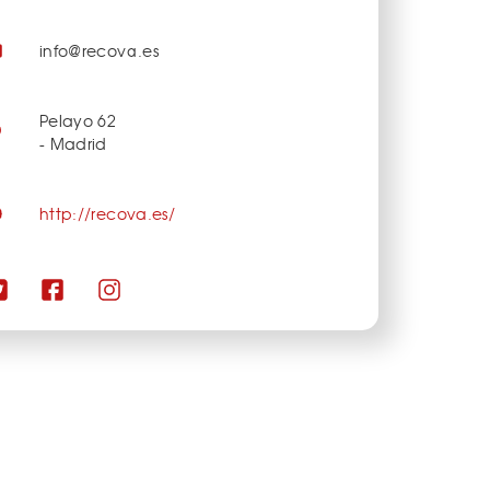
info@recova.es
Pelayo 62
- Madrid
http://recova.es/