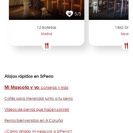
5/5
12 Botellas
1862 Dry 
Madrid
Madrid
Atajos rápidos en SrPerro
Mi Mascota y yo
: consejos y más
Cafés para merendar junto a tu perro
Vídeos de perros que hacen sonreír
Perros bienvenidos en A Coruña
¿Cómo añado mi negocio a SrPerro?