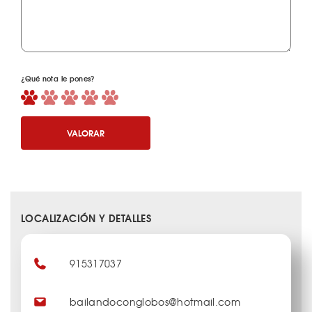
¿Qué nota le pones?
VALORAR
LOCALIZACIÓN Y DETALLES
915317037
bailandoconglobos@hotmail.com