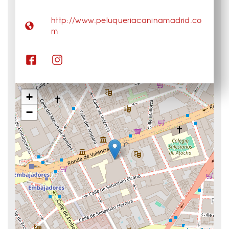
http://www.peluqueriacaninamadrid.co
m
+
−