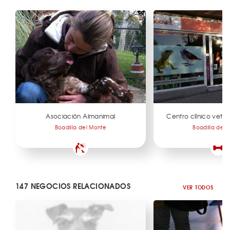
Asociación Almanimal
Centro clínico veter
Boadilla del Monte
Boadilla del 
147 NEGOCIOS RELACIONADOS
VER TODOS