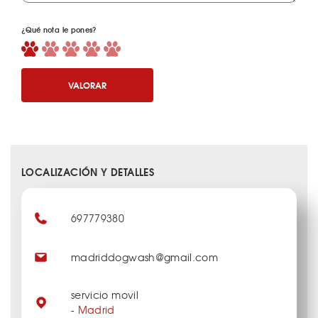
¿Qué nota le pones?
VALORAR
LOCALIZACIÓN Y DETALLES
697779380
madriddogwash@gmail.com
servicio movil
-
Madrid