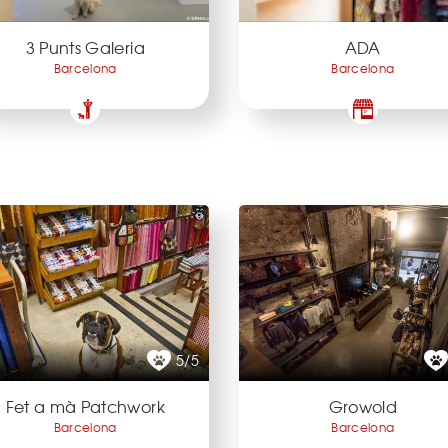
3 Punts Galeria
ADA
Barcelona
Barcelona
5/5
Fet a mà Patchwork
Growold
Barcelona
Barcelona