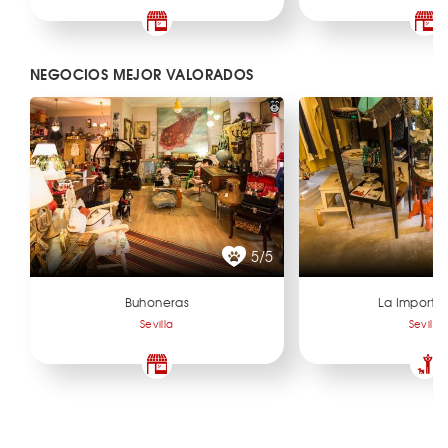
NEGOCIOS MEJOR VALORADOS
5/5
Buhoneras
La Importa
Sevilla
Sevilla