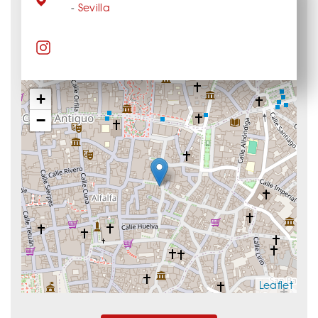
-
Sevilla
+
−
Leaflet