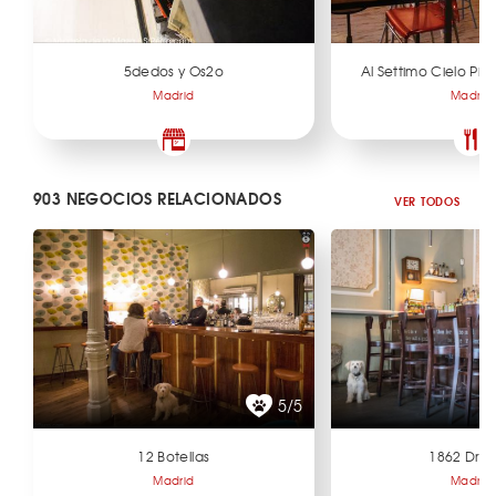
5dedos y Os2o
Al Settimo Cielo Piz
Madrid
Madrid
903 NEGOCIOS RELACIONADOS
VER TODOS
5/5
12 Botellas
1862 Dry 
Madrid
Madrid