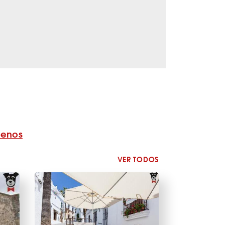
benos
VER TODOS