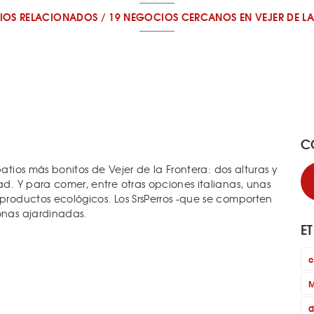
IOS RELACIONADOS
/
19 NEGOCIOS CERCANOS
EN VEJER DE L
C
atios más bonitos de Vejer de la Frontera: dos alturas y
ad. Y para comer, entre otras opciones italianas, unas
 productos ecológicos. Los SrsPerros -que se comporten
onas ajardinadas.
E
c
M
d