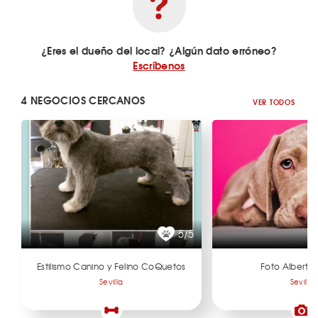
¿Eres el dueño del local? ¿Algún dato erróneo?
Escríbenos
4 NEGOCIOS CERCANOS
VER TODOS
5/5
Estilismo Canino y Felino CoQuetos
Foto Alberto 
Sevilla
Sevilla