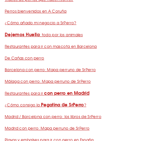
Perros bienvenidos en A Coruña
¿Cómo añado mi negocio a SrPerro?
Dejemos Huella
: todo por los animales
Restaurantes para ir con mascota en Barcelona
De Cañas con perro
Barcelona con perro: Mapa perruno de SrPerro
Málaga con perro: Mapa perruno de SrPerro
con perro en Madrid
Restaurantes para ir
Pegatina de SrPerro
¿Cómo consigo la
?
Madrid / Barcelona con perro: los libros de SrPerro
Madrid con perro: Mapa perruno de SrPerro
Playas y embalses para ir con perro en España