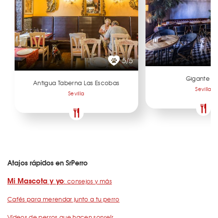
5/5
Gigante Ba
Antigua Taberna Las Escobas
Sevilla
Sevilla
Atajos rápidos en SrPerro
Mi Mascota y yo
: consejos y más
Cafés para merendar junto a tu perro
Vídeos de perros que hacen sonreír