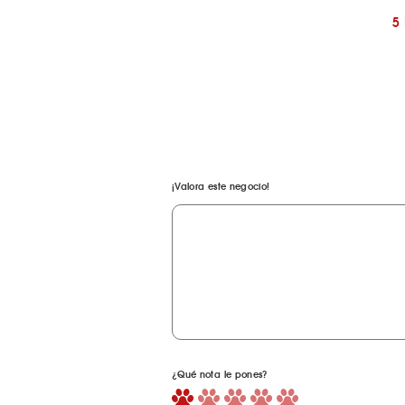
5
¡Valora este negocio!
¿Qué nota le pones?