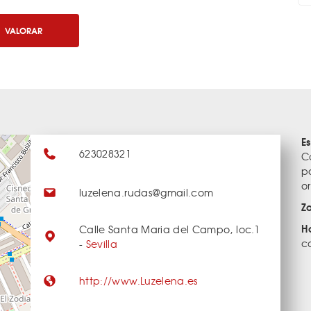
VALORAR
E
623028321
C
p
or
luzelena.rudas@gmail.com
Z
H
Calle Santa Maria del Campo, loc.1
c
-
Sevilla
http://www.Luzelena.es