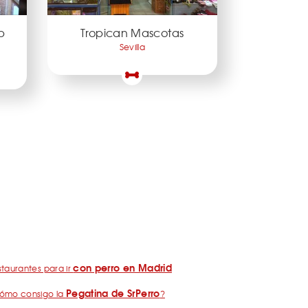
b
Tropican Mascotas
Sevilla
con perro en Madrid
taurantes para ir
Pegatina de SrPerro
ómo consigo la
?