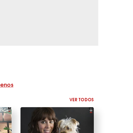
benos
VER TODOS