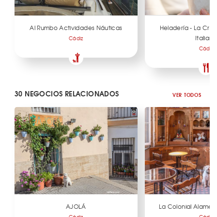
Al Rumbo Actividades Náuticas
Heladería - La Cre
Italiano
Cádiz
Cádiz
30 NEGOCIOS RELACIONADOS
VER TODOS
AJOLÁ
La Colonial Alamed
Cádiz
Cádiz