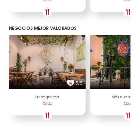
NEGOCIOS MEJOR VALORADOS
5/5
La Veganesa
Más que la 
Cádiz
Cádiz