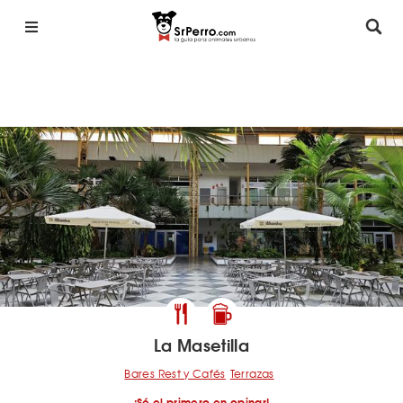
La Masetilla
Bares Rest y Cafés
Terrazas
¡Sé el primero en opinar!