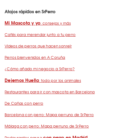
Atajos rápidos en SrPerro
Mi Mascota y yo
: consejos y más
Cafés para merendar junto a tu perro
Vídeos de perros que hacen sonreír
Perros bienvenidos en A Coruña
¿Cómo añado mi negocio a SrPerro?
Dejemos Huella
: todo por los animales
Restaurantes para ir con mascota en Barcelona
De Cañas con perro
Barcelona con perro: Mapa perruno de SrPerro
Málaga con perro: Mapa perruno de SrPerro
con perro en Madrid
Restaurantes para ir