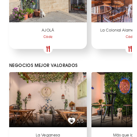
AJOLÁ
La Colonial Alamed
Cádiz
Cádiz
NEGOCIOS MEJOR VALORADOS
5/5
La Veganesa
Más que la 