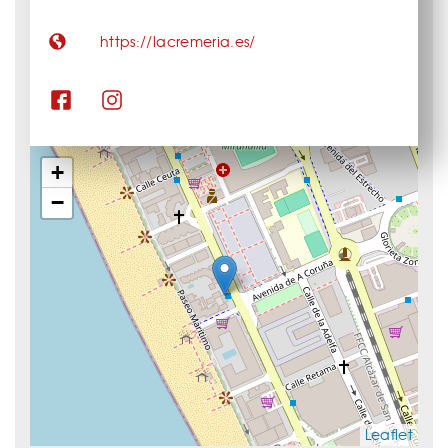
https://lacremeria.es/
+
−
Leaflet