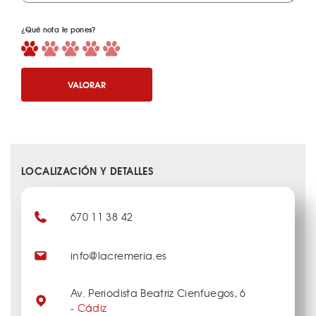
¿Qué nota le pones?
VALORAR
LOCALIZACIÓN Y DETALLES
670 11 38 42
info@lacremeria.es
Av. Periodista Beatriz Cienfuegos, 6
-
Cádiz