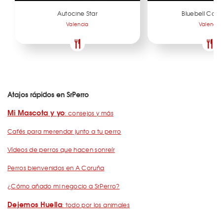
Autocine Star
Bluebell Cof
Valencia
Valenci
Atajos rápidos en SrPerro
Mi Mascota y yo
: consejos y más
Cafés para merendar junto a tu perro
Vídeos de perros que hacen sonreír
Perros bienvenidos en A Coruña
¿Cómo añado mi negocio a SrPerro?
Dejemos Huella
: todo por los animales