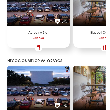
5/5
Autocine Star
Bluebell Cof
Valencia
Valenci
NEGOCIOS MEJOR VALORADOS
5/5