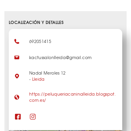
LOCALIZACIÓN Y DETALLES
692051415
kactussalonlleida@gmail.com
Nadal Meroles 12
-
Lleida
https://peluqueriacaninalleida.blogspot.
com.es/