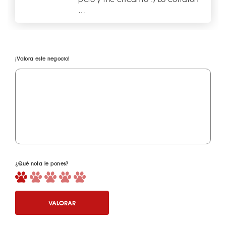
…
¡Valora este negocio!
¿Qué nota le pones?
VALORAR