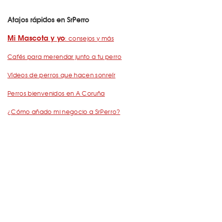
Atajos rápidos en SrPerro
Mi Mascota y yo
: consejos y más
Cafés para merendar junto a tu perro
Vídeos de perros que hacen sonreír
Perros bienvenidos en A Coruña
¿Cómo añado mi negocio a SrPerro?
Dejemos Huella
: todo por los animales
Restaurantes para ir con mascota en Barcelona
De Cañas con perro
Barcelona con perro: Mapa perruno de SrPerro
Málaga con perro: Mapa perruno de SrPerro
con perro en Madrid