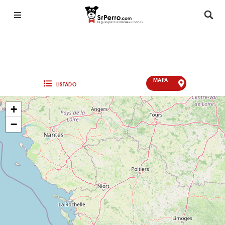
MAPA
LISTADO
+
−