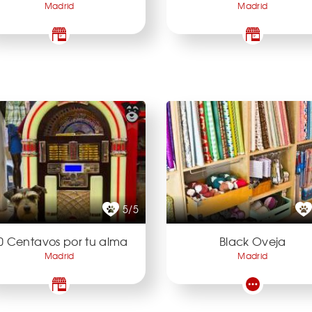
Madrid
Madrid
5/5
0 Centavos por tu alma
Black Oveja
Madrid
Madrid