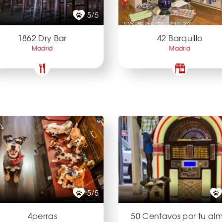
5/5
1862 Dry Bar
42 Barquillo
Madrid
Madrid
5/5
4perras
50 Centavos por tu al