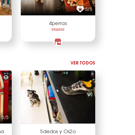
5/5
4perras
Madrid
VER TODOS
5/5
ma
5dedos y Os2o