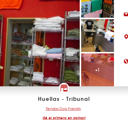
+1
Huellas - Tribunal
Tiendas Dog Friendly
¡Sé el primero en opinar!