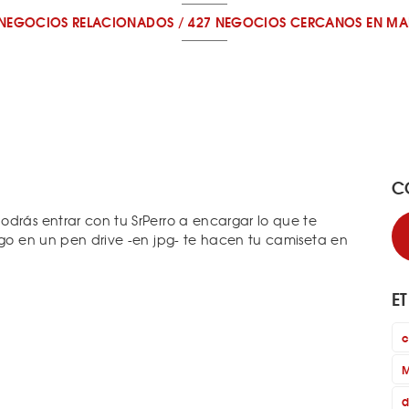
 NEGOCIOS RELACIONADOS
/
427 NEGOCIOS CERCANOS
EN MA
C
odrás entrar con tu SrPerro a encargar lo que te
ogo en un pen drive -en jpg- te hacen tu camiseta en
E
c
M
d