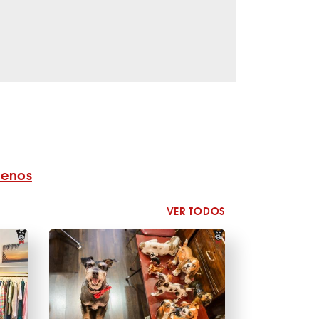
benos
VER TODOS