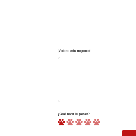
¡Valora este negocio!
¿Qué nota le pones?