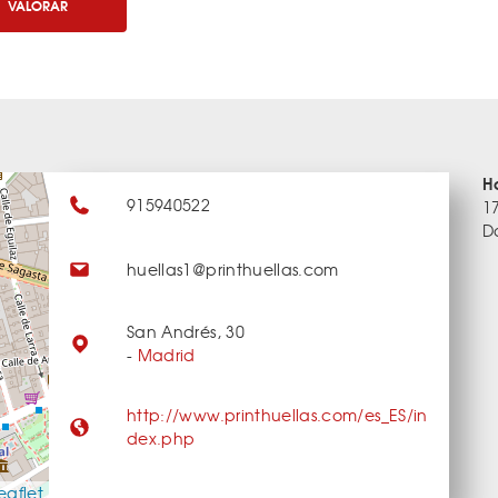
VALORAR
H
915940522
1
D
huellas1@printhuellas.com
San Andrés, 30
-
Madrid
http://www.printhuellas.com/es_ES/in
dex.php
eaflet