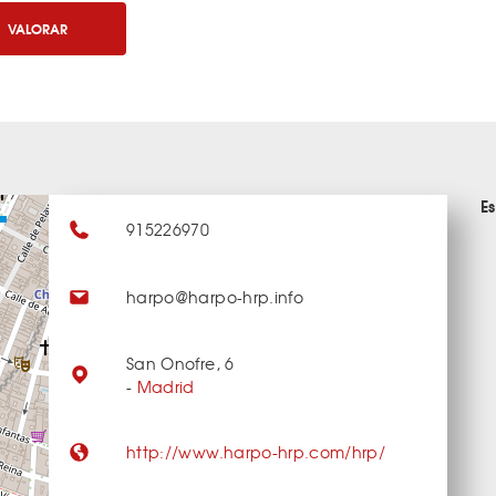
VALORAR
E
915226970
harpo@harpo-hrp.info
San Onofre, 6
-
Madrid
http://www.harpo-hrp.com/hrp/