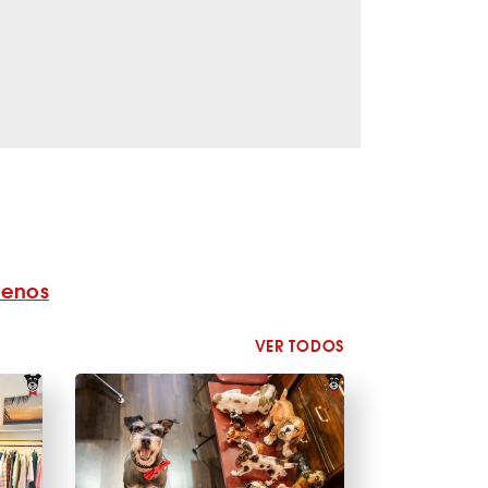
benos
VER TODOS