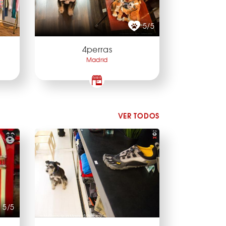
5/5
4perras
Madrid
VER TODOS
5/5