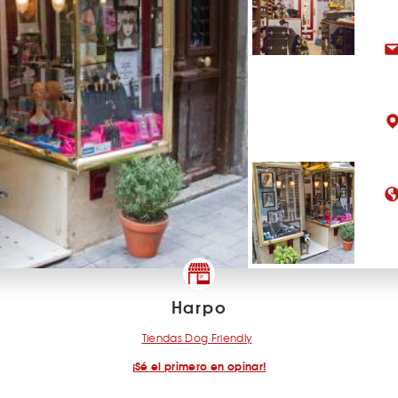
Harpo
Tiendas Dog Friendly
¡Sé el primero en opinar!