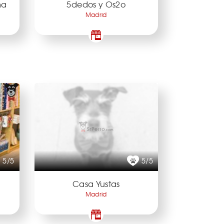
ma
5dedos y Os2o
Madrid
5/5
5/5
Casa Yustas
Madrid