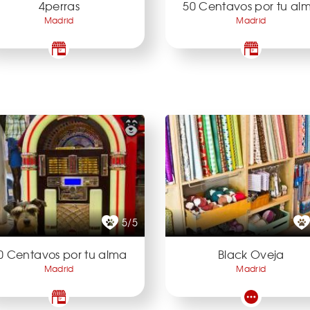
4perras
50 Centavos por tu al
Madrid
Madrid
5/5
0 Centavos por tu alma
Black Oveja
Madrid
Madrid