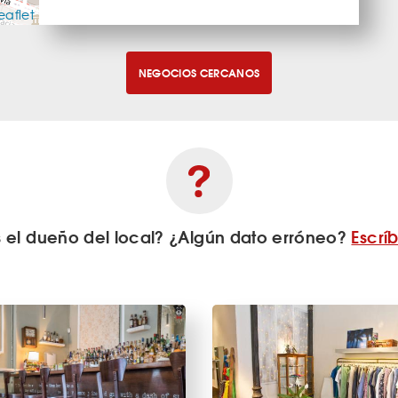
eaflet
NEGOCIOS CERCANOS
s el dueño del local? ¿Algún dato erróneo?
Escrí