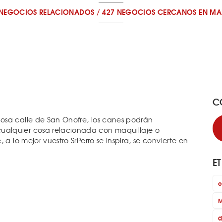
 NEGOCIOS RELACIONADOS
/
427 NEGOCIOS CERCANOS
EN MA
C
osa calle de San Onofre, los canes podrán
alquier cosa relacionada con maquillaje o
a lo mejor vuestro SrPerro se inspira, se convierte en
E
c
M
d