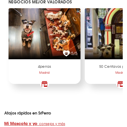
NEGOCIOS MEJOR VALORADOS
5/5
4perras
50 Centavos po
Madrid
Madrid
Atajos rápidos en SrPerro
Mi Mascota y yo
: consejos y más