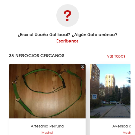
¿Eres el dueño del local? ¿Algún dato erróneo?
Escríbenos
38 NEGOCIOS CERCANOS
VER TODOS
Artesanía Perruna
Avenida de B
Madrid
Madrid