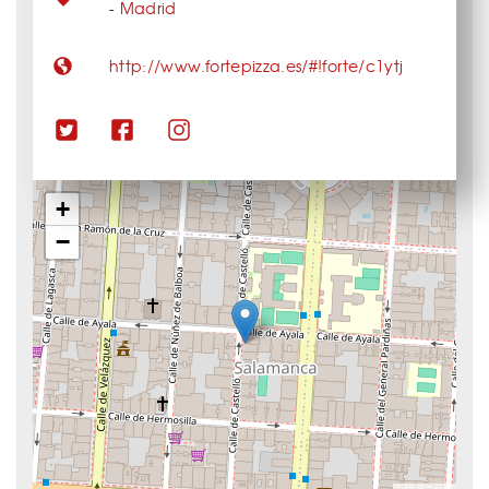
-
Madrid
http://www.fortepizza.es/#!forte/c1ytj
+
−