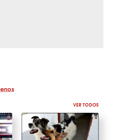
benos
VER TODOS