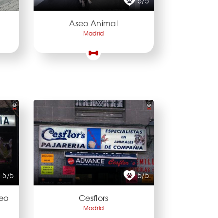
5/5
Aseo Animal
Madrid
5/5
5/5
leo
Cesflors
Madrid