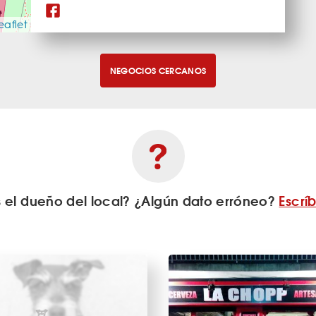
eaflet
NEGOCIOS CERCANOS
s el dueño del local? ¿Algún dato erróneo?
Escrí