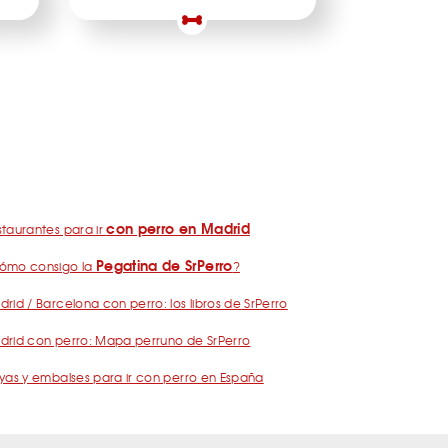
con perro en Madrid
taurantes para ir
Pegatina de SrPerro
ómo consigo la
?
rid / Barcelona con perro: los libros de SrPerro
drid con perro: Mapa perruno de SrPerro
yas y embalses para ir con perro en España