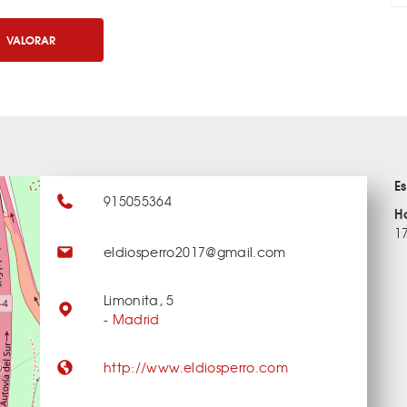
VALORAR
E
915055364
H
1
eldiosperro2017@gmail.com
Limonita, 5
-
Madrid
http://www.eldiosperro.com