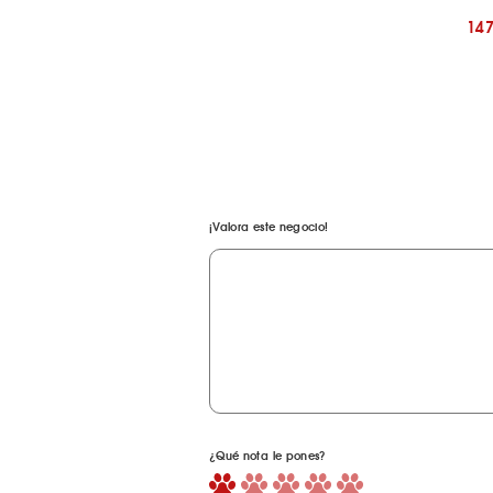
14
¡Valora este negocio!
¿Qué nota le pones?