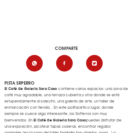
COMPARTE
PISTA SRPERRO
El Café de Galería Sara Caso
contiene varios espacios: una zona de
café muy agradable, una terraza cubierta y otra donde se está
estupendamente al solecito, una galería de arte, un taller de
enmarcación con tienda... En este polifacético lugar, donde
siempre se cuece algo interesante, los SrsPerros son muy
El Café de Galería Sara Caso
bienvenidos. En
puedes disfrutar de
una exposición, picotear tapas caseras, encontrar regalos
originales (en la zona del taller también hay objetos, joyas...) o