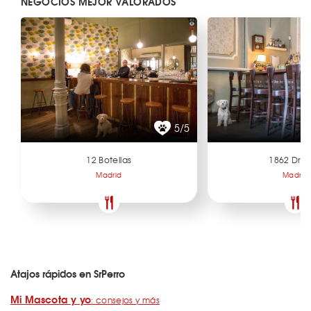
NEGOCIOS MEJOR VALORADOS
5/5
12 Botellas
1862 Dry 
Madrid
Madrid
Atajos rápidos en SrPerro
Mi Mascota y yo
: consejos y más