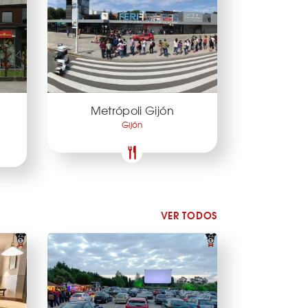
Metrópoli Gijón
Gijón
VER TODOS