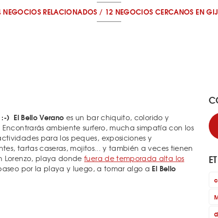
4 NEGOCIOS RELACIONADOS
/
12 NEGOCIOS CERCANOS
EN GI
C
-) El Bello Verano
es un bar chiquito, colorido y
 Encontrarás ambiente surfero, mucha simpatía con los
tividades para los peques, exposiciones y
tes, tartas caseras, mojitos... y también a veces tienen
E
an Lorenzo, playa donde
fuera de temporada alta los
El Bello
 paseo por la playa y luego, a tomar algo a
c
M
d