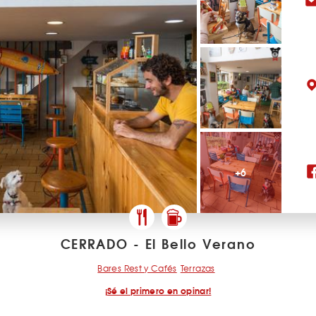
+6
CERRADO - El Bello Verano
Bares Rest y Cafés
Terrazas
¡Sé el primero en opinar!