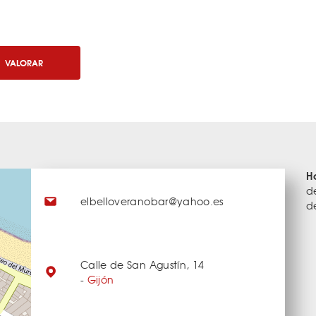
VALORAR
H
d
elbelloveranobar@yahoo.es
d
Calle de San Agustín, 14
-
Gijón