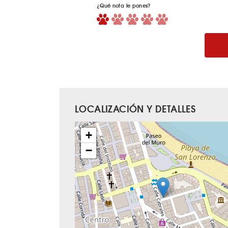
¿Qué nota le pones?
LOCALIZACIÓN Y DETALLES
+
−