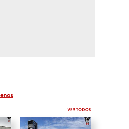
benos
VER TODOS