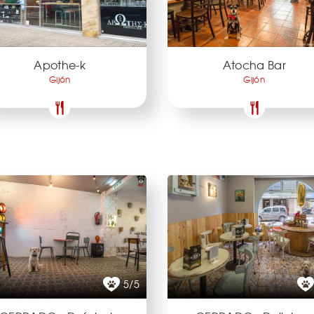
Apothe-k
Atocha Bar
Gijón
Gijón
5/5