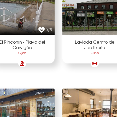
3/5
El Rinconín - Playa del
Laviada Centro de
Cervigón
Jardinería
Gijón
Gijón