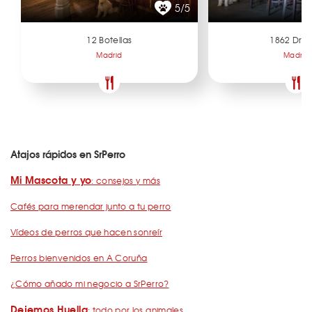
5/5
12 Botellas
1862 Dry 
Madrid
Madrid
Atajos rápidos en SrPerro
Mi Mascota y yo
: consejos y más
Cafés para merendar junto a tu perro
Vídeos de perros que hacen sonreír
Perros bienvenidos en A Coruña
¿Cómo añado mi negocio a SrPerro?
Dejemos Huella
: todo por los animales