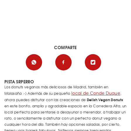
COMPARTE
PISTA SRPERRO
Los donuts veganos más deliciosos de Madrid, también en
local de Conde Duque
Malasaña :-) Además de su pequeño
,
Delish Vegan Donuts
ahora puedes disfrutar con las creaciones de
en este bonito, amplio y agradable espacio en la Corredera Alta, un
local perfecto para sentarse a desayunar o merendar, a trabajar un
rato, o sencillamente a disfrutar con un perfecto donut vegano a
cualquier hora del día. También hay opciones saladas, por cierto,
tienen unos bagels fabulosos. SrsPerros siempre bienvenidos.