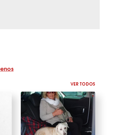
benos
VER TODOS