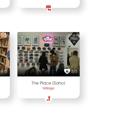
4/5
5/5
The Place (Soho)
Málaga