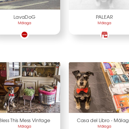
LavaDoG
PALEAR
Málaga
Málaga
Bless This Mess Vintage
Casa del Libro - Mála
Málaga
Málaga