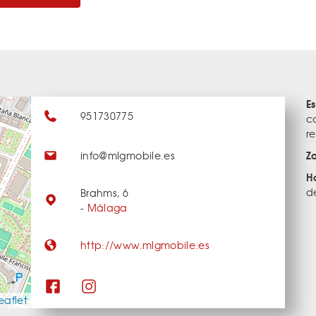
E
951730775
c
r
Z
info@mlgmobile.es
H
d
Brahms, 6
-
Málaga
http://www.mlgmobile.es
eaflet