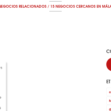
NEGOCIOS RELACIONADOS
/
15 NEGOCIOS CERCANOS
EN MÁL
C
/5
E
c
e
M
s
d