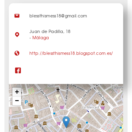
blessthismess18@gmail.com
Juan de Padilla, 18
-
Málaga
http://blessthismess18.blogspot.com.es/
+
−