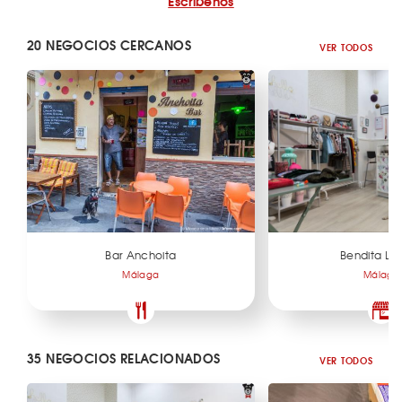
Escríbenos
20 NEGOCIOS CERCANOS
VER TODOS
Bar Anchoita
Bendita Lo
Málaga
Málaga
35 NEGOCIOS RELACIONADOS
VER TODOS