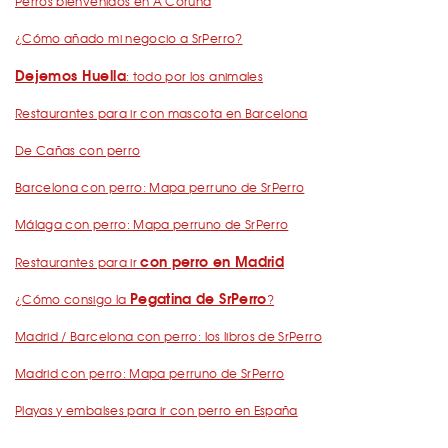
Perros bienvenidos en A Coruña
¿Cómo añado mi negocio a SrPerro?
Dejemos Huella
: todo por los animales
Restaurantes para ir con mascota en Barcelona
De Cañas con perro
Barcelona con perro: Mapa perruno de SrPerro
Málaga con perro: Mapa perruno de SrPerro
con perro en Madrid
Restaurantes para ir
Pegatina de SrPerro
¿Cómo consigo la
?
Madrid / Barcelona con perro: los libros de SrPerro
Madrid con perro: Mapa perruno de SrPerro
Playas y embalses para ir con perro en España