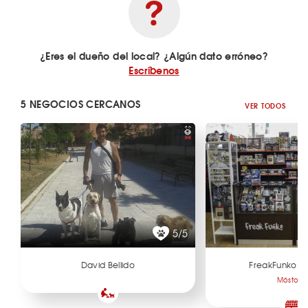
¿Eres el dueño del local? ¿Algún dato erróneo?
Escríbenos
5 NEGOCIOS CERCANOS
VER TODOS
5/5
David Bellido
FreakFunko M
Móstole