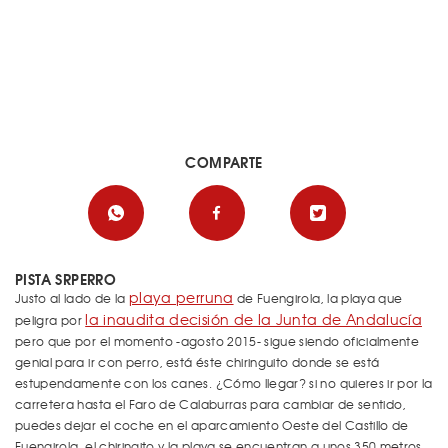
COMPARTE
PISTA SRPERRO
playa perruna
Justo al lado de la
de Fuengirola, la playa que
la inaudita decisión de la Junta de Andalucía
peligra por
pero que por el momento -agosto 2015- sigue siendo oficialmente
genial para ir con perro, está éste chiringuito donde se está
estupendamente con los canes. ¿Cómo llegar? si no quieres ir por la
carretera hasta el Faro de Calaburras para cambiar de sentido,
puedes dejar el coche en el aparcamiento Oeste del Castillo de
Fuengirola, el chiringito y la playa se encuentran a unos 350 metros