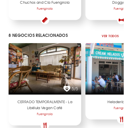
Chuchos and Cía Fuengirola
Doggy S
Fuengirola
Fuengirol
8 NEGOCIOS RELACIONADOS
VER TODOS
5/5
CERRADO TEMPORALMENTE - La
Heladería 
Libélula Vegan Café
Fuengirol
Fuengirola