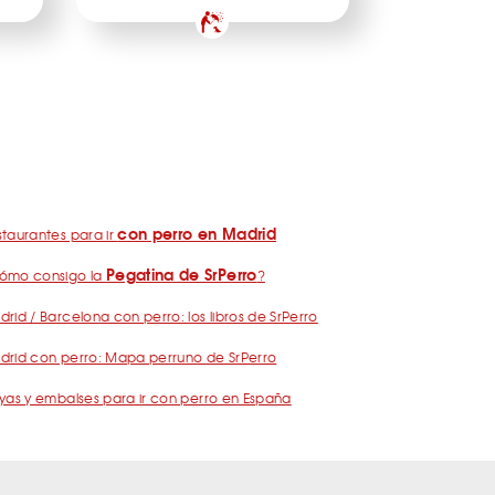
con perro en Madrid
taurantes para ir
Pegatina de SrPerro
ómo consigo la
?
rid / Barcelona con perro: los libros de SrPerro
drid con perro: Mapa perruno de SrPerro
yas y embalses para ir con perro en España