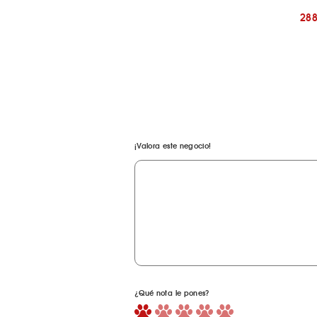
28
¡Valora este negocio!
¿Qué nota le pones?