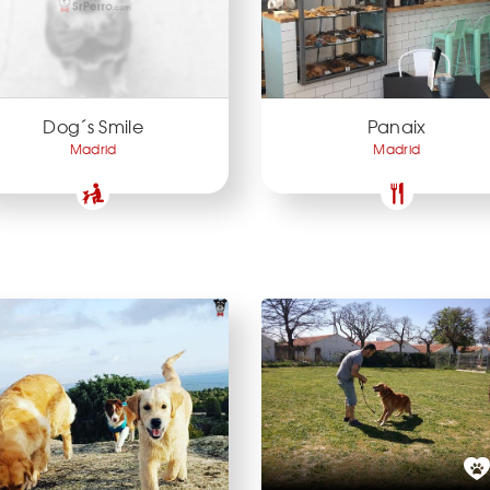
Dog´s Smile
Panaix
Madrid
Madrid