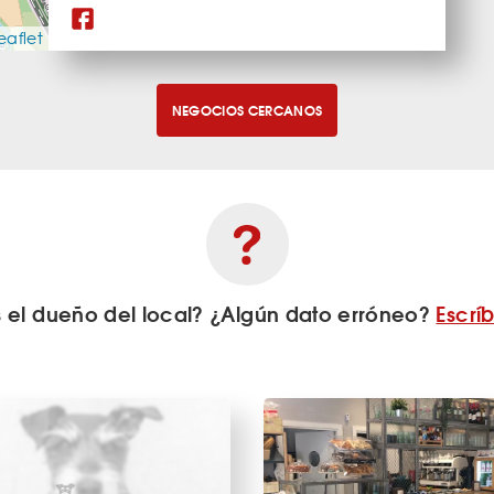
eaflet
NEGOCIOS CERCANOS
s el dueño del local? ¿Algún dato erróneo?
Escrí