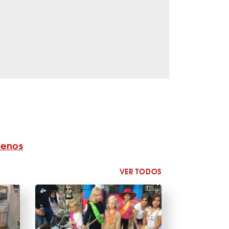
benos
VER TODOS