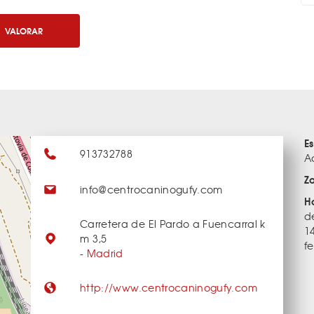
VALORAR
E
913732788
A
Z
info@centrocaninogufy.com
H
d
Carretera de El Pardo a Fuencarral k
1
m 3,5
fe
-
Madrid
http://www.centrocaninogufy.com