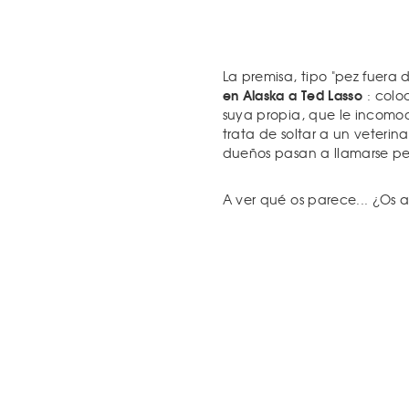
La premisa, tipo "pez fuera 
en Alaska a Ted Lasso
: colo
suya propia, que le incomod
trata de soltar a un veterin
dueños pasan a llamarse per
A ver qué os parece... ¿Os a