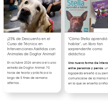
¡25% de Descuento en el
"Cómo Stella aprendió
Curso de Técnico en
hablar", un libro tan
Intervenciones Asistidas con
sorprendente como
Animales de Dogtor Animal!
didáctico
En octubre 2026 arranca el curso
Una nueva forma de intera
estrella de Dogtor Animal: 70
entre personas y perros
: u
horas de teoría y práctica a lo
logopeda enseñó a su per
largo de 5 fines de semana
comunicarse de la misma
alternos.
en la que se enseña a niños