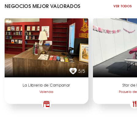
NEGOCIOS MEJOR VALORADOS
VER TODOS
5/5
La Llibreria de Campanar
Star de 
Valencia
Pozuelo de