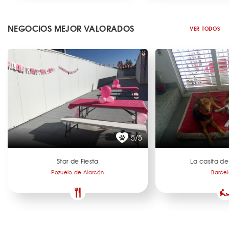
NEGOCIOS MEJOR VALORADOS
VER TODOS
5/5
Star de Fiesta
La casita de
Pozuelo de Alarcón
Barce