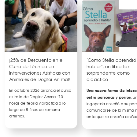
¡25% de Descuento en el
"Cómo Stella aprendió
Curso de Técnico en
hablar", un libro tan
Intervenciones Asistidas con
sorprendente como
Animales de Dogtor Animal!
didáctico
En octubre 2026 arranca el curso
Una nueva forma de intera
estrella de Dogtor Animal: 70
entre personas y perros
: u
horas de teoría y práctica a lo
logopeda enseñó a su per
largo de 5 fines de semana
comunicarse de la misma
alternos.
en la que se enseña a niños