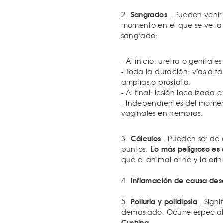
Sangrados
2.
. Pueden venir 
momento en el que se ve la 
sangrado:
- Al inicio: uretra o genitales
- Toda la duración: vías alt
amplias o próstata.
- Al final: lesión localizada 
- Independientes del moment
vaginales en hembras.
Cálculos
3.
. Pueden ser de d
Lo más peligroso es
puntos.
que el animal orine y la ori
Inflamación de causa des
4.
Poliuria y polidipsia
5.
. Sign
demasiado. Ocurre especia
Cushing.