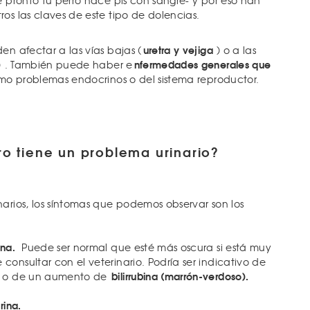
e pronto tu perro hace pis con sangre- y por eso han
os las claves de este tipo de dolencias.
uretra y vejiga
en afectar a las vías bajas (
) o a las
)
nfermedades generales que
. También puede haber e
o problemas endocrinos o del sistema reproductor.
ro tiene un problema urinario?
narios, los síntomas que podemos observar son los
ina.
Puede ser normal que esté más oscura si está muy
onsultar con el veterinario. Podría ser indicativo de
bilirrubina (marrón-verdoso).
o de un aumento de
rina.