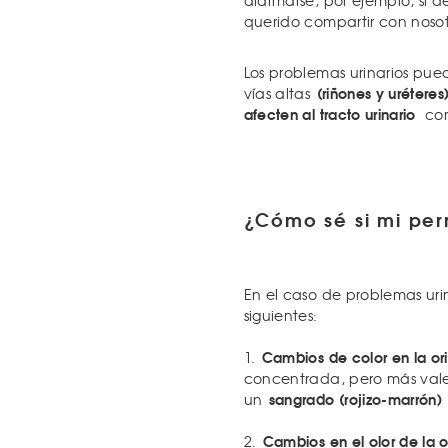
alarmarse, por ejemplo, si d
querido compartir con nosotr
Los problemas urinarios pued
(riñones y uréteres
vías altas
afecten al tracto urinario
com
¿Cómo sé si mi per
En el caso de problemas uri
siguientes:
Cambios de color en la or
1.
concentrada, pero más vale c
sangrado (rojizo-marrón)
un
Cambios en el olor de la o
2.