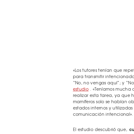
«Los tutores tenían que repet
para transmitir intencionadam
“No, no vengas aquí”; y “No,
estudio
. «Teníamos mucha cu
realizar esta tarea, ya que
mamíferos solo se habían 
estados internos y utilizada
comunicación intencional».
cu
El estudio descubrió que,