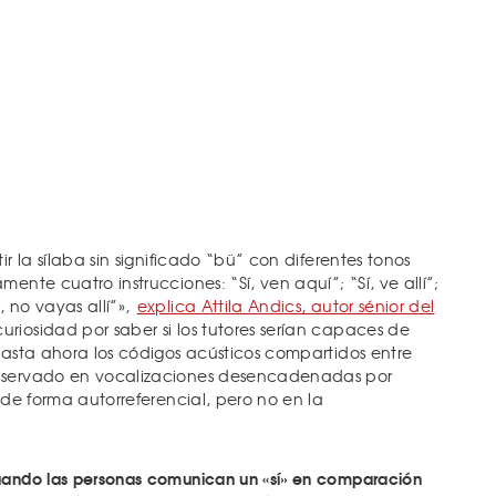
ir la sílaba sin significado “bü” con diferentes tonos
ente cuatro instrucciones: “Sí, ven aquí”; “Sí, ve allí”;
 no vayas allí”»,
explica Attila Andics, autor sénior del
riosidad por saber si los tutores serían capaces de
 hasta ahora los códigos acústicos compartidos entre
observado en vocalizaciones desencadenadas por
s de forma autorreferencial, pero no en la
ando las personas comunican un «sí» en comparación