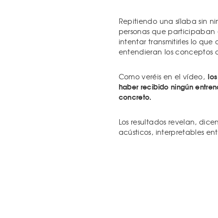
Repitiendo una sílaba sin ni
personas que participaban e
intentar transmitirles lo qu
entendieran los conceptos de 
lo
Como veréis en el vídeo,
haber recibido ningún entre
concreto.
Los resultados revelan, dice
acústicos, interpretables en