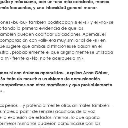
aguda y más suave, con un tono más constante, menos
 más frecuentes, y una intensidad general menor.
ones «bü-bü» también codificaban si el «sí» y el «no» se
aportando la primera evidencia de que las
 también pueden codificar ubicaciones. Además, el
 comparación con «allí» era muy similar al de «sí» en
ue sugiere que ambas distinciones se basan en el
tral, probablemente el que originalmente se utilizaba
e a mí» frente a «No, no te acerques a mí».
rucos ni con órdenes aprendidas», explica Anna Gábor,
 «Se trata de recurrir a un sistema de comunicación
 compartimos con otros mamíferos y que probablemente
».
 los perros —y potencialmente otros animales también—
simples a partir de señales acústicas de la voz
 la expresión de estados internos, lo que aporta
 primeros humanos pudieron comunicarse con los