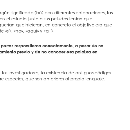
ngún significado (bü) con diferentes entonaciones, las
n el estudio junto a sus peludos tenían que
e querían que hicieran, en concreto el objetivo era que
«sí», «no», «aquí» y «allí».
s perros respondieron correctamente, a pesar de no
namiento previo y de no conocer esa palabra en
n los investigadores, la existencia de antiguos códigos
tre especies, que son anteriores al propio lenguaje.