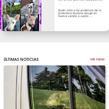
…
Quién robó a los podencos de la
protectora Rociana Acoge en
Huelva vendió a cuatro …
ÚLTIMAS NOTICIAS
VER TODAS