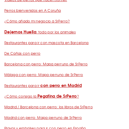
Perros bienvenidos en A Coruña
¿Cómo añado mi negocio a SrPerro?
Dejemos Huella
: todo por los animales
Restaurantes para ir con mascota en Barcelona
De Cañas con perro
Barcelona con perro: Mapa perruno de SrPerro
Málaga con perro: Mapa perruno de SrPerro
con perro en Madrid
Restaurantes para ir
Pegatina de SrPerro
¿Cómo consigo la
?
Madrid / Barcelona con perro: los libros de SrPerro
Madrid con perro: Mapa perruno de SrPerro
Playas y embalses para ir con perro en España