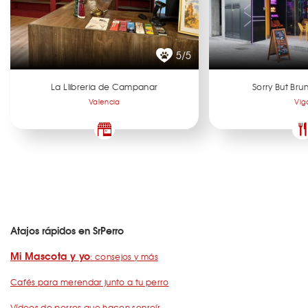
5/5
La Llibreria de Campanar
Sorry But Br
Valencia
Vig
Atajos rápidos en SrPerro
Mi Mascota y yo
: consejos y más
Cafés para merendar junto a tu perro
Vídeos de perros que hacen sonreír