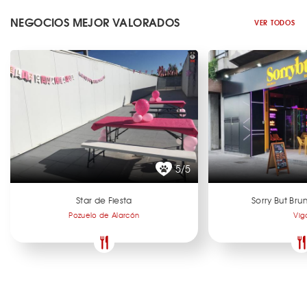
NEGOCIOS MEJOR VALORADOS
VER TODOS
5/5
Star de Fiesta
Sorry But Br
Pozuelo de Alarcón
Vig