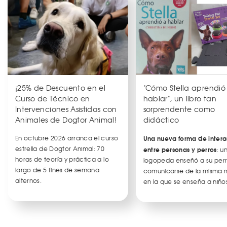
¡25% de Descuento en el
"Cómo Stella aprendió
Curso de Técnico en
hablar", un libro tan
Intervenciones Asistidas con
sorprendente como
Animales de Dogtor Animal!
didáctico
En octubre 2026 arranca el curso
Una nueva forma de intera
estrella de Dogtor Animal: 70
entre personas y perros
: u
horas de teoría y práctica a lo
logopeda enseñó a su per
largo de 5 fines de semana
comunicarse de la misma
alternos.
en la que se enseña a niños