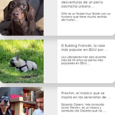
desventuras de un perro
salchicha urbano …
Otto es un Teckel muy Teckel con un
humano que tiene mucho sentido
del humor …
El Bulldog Francés, la raza
más popular en EEUU por …
Los Labradores han sido durante
más de 30 años los perros más
populares en EEUU …
Prexton, el músico que se
inspira en las serenatas de …
Eduardo Casero, más conocido
como Prexton, es un músico y
cantautor de Cáceres que ha …