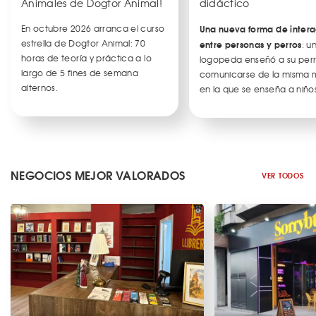
Animales de Dogtor Animal!
didáctico
En octubre 2026 arranca el curso
Una nueva forma de intera
estrella de Dogtor Animal: 70
entre personas y perros
: u
horas de teoría y práctica a lo
logopeda enseñó a su per
largo de 5 fines de semana
comunicarse de la misma
alternos.
en la que se enseña a niños
NEGOCIOS MEJOR VALORADOS
VER TODOS