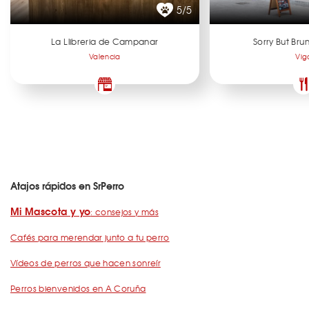
5/5
La Llibreria de Campanar
Sorry But Br
Valencia
Vig
Atajos rápidos en SrPerro
Mi Mascota y yo
: consejos y más
Cafés para merendar junto a tu perro
Vídeos de perros que hacen sonreír
Perros bienvenidos en A Coruña