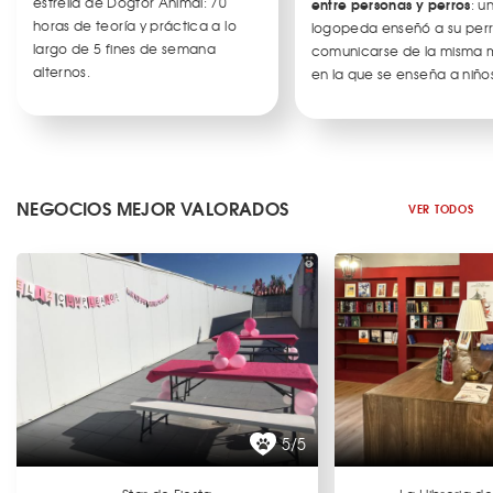
estrella de Dogtor Animal: 70
entre personas y perros
: u
horas de teoría y práctica a lo
logopeda enseñó a su per
largo de 5 fines de semana
comunicarse de la misma
alternos.
en la que se enseña a niños
NEGOCIOS MEJOR VALORADOS
VER TODOS
5/5