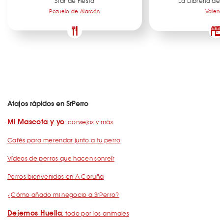
Star de Fiesta
La Llibreria 
Pozuelo de Alarcón
Valen
Atajos rápidos en SrPerro
Mi Mascota y yo
: consejos y más
Cafés para merendar junto a tu perro
Vídeos de perros que hacen sonreír
Perros bienvenidos en A Coruña
¿Cómo añado mi negocio a SrPerro?
Dejemos Huella
: todo por los animales