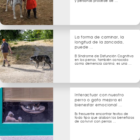
y personas procede de …
La forma de caminar, la
longitud de la zancada,
puede …
El Síndrome de Disfunción Cognitiva
en los perros, también conocido
como demencia canina, es una …
Interactuar con nuestro
perro o gato mejora el
bienestar emocional …
Es frecuente encontrar textos de
todo tipo que alaban los beneficios
de convivir con perros …