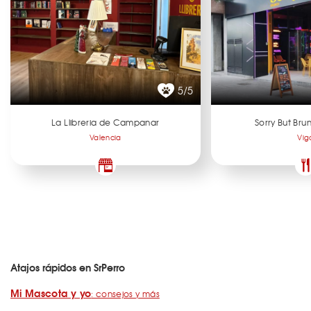
5/5
La Llibreria de Campanar
Sorry But Br
Valencia
Vig
Atajos rápidos en SrPerro
Mi Mascota y yo
: consejos y más