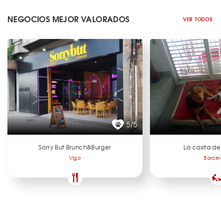
NEGOCIOS MEJOR VALORADOS
VER TODOS
5/5
Sorry But Brunch&Burger
La casita de
Vigo
Barce