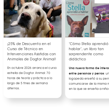
¡25% de Descuento en el
"Cómo Stella aprendió
Curso de Técnico en
hablar", un libro tan
Intervenciones Asistidas con
sorprendente como
Animales de Dogtor Animal!
didáctico
En octubre 2026 arranca el curso
Una nueva forma de intera
estrella de Dogtor Animal: 70
entre personas y perros
: u
horas de teoría y práctica a lo
logopeda enseñó a su per
largo de 5 fines de semana
comunicarse de la misma
alternos.
en la que se enseña a niños