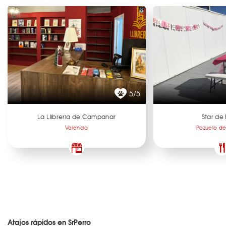
5/5
La Llibreria de Campanar
Star de 
Valencia
Pozuelo de
Atajos rápidos en SrPerro