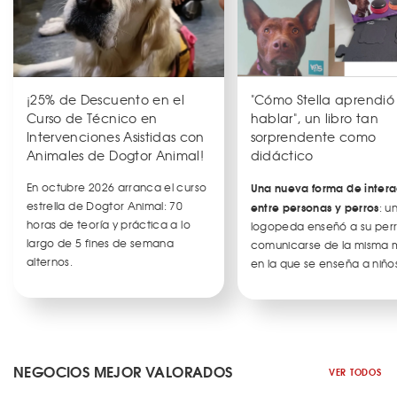
¡25% de Descuento en el
"Cómo Stella aprendió
Curso de Técnico en
hablar", un libro tan
Intervenciones Asistidas con
sorprendente como
Animales de Dogtor Animal!
didáctico
En octubre 2026 arranca el curso
Una nueva forma de intera
estrella de Dogtor Animal: 70
entre personas y perros
: u
horas de teoría y práctica a lo
logopeda enseñó a su per
largo de 5 fines de semana
comunicarse de la misma
alternos.
en la que se enseña a niños
NEGOCIOS MEJOR VALORADOS
VER TODOS