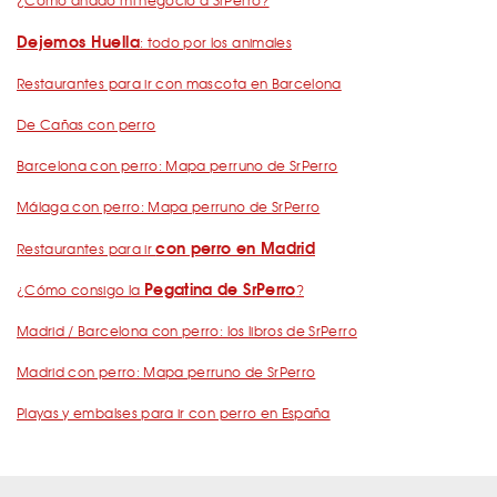
¿Cómo añado mi negocio a SrPerro?
Dejemos Huella
: todo por los animales
Restaurantes para ir con mascota en Barcelona
De Cañas con perro
Barcelona con perro: Mapa perruno de SrPerro
Málaga con perro: Mapa perruno de SrPerro
con perro en Madrid
Restaurantes para ir
Pegatina de SrPerro
¿Cómo consigo la
?
Madrid / Barcelona con perro: los libros de SrPerro
Madrid con perro: Mapa perruno de SrPerro
Playas y embalses para ir con perro en España