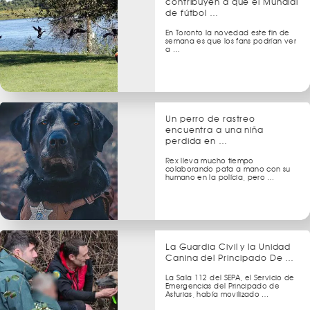
contribuyen a que el Mundial
de fútbol …
En Toronto la novedad este fin de
semana es que los fans podrían ver
a …
Un perro de rastreo
encuentra a una niña
perdida en …
Rex lleva mucho tiempo
colaborando pata a mano con su
humano en la polícia, pero …
La Guardia Civil y la Unidad
Canina del Principado De …
La Sala 112 del SEPA, el Servicio de
Emergencias del Principado de
Asturias, había movilizado …