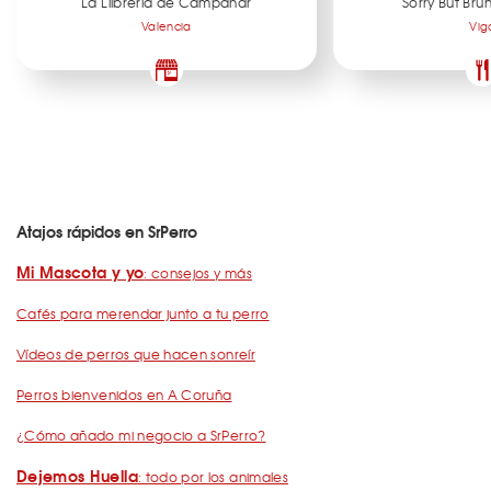
La Llibreria de Campanar
Sorry But Br
Valencia
Vig
Atajos rápidos en SrPerro
Mi Mascota y yo
: consejos y más
Cafés para merendar junto a tu perro
Vídeos de perros que hacen sonreír
Perros bienvenidos en A Coruña
¿Cómo añado mi negocio a SrPerro?
Dejemos Huella
: todo por los animales