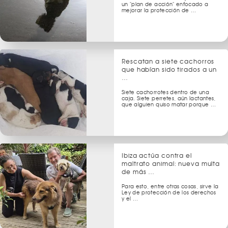
un "plan de acción" enfocado a
mejorar la protección de …
Rescatan a siete cachorros
que habían sido tirados a un
…
Siete cachorrotes dentro de una
caja. Siete perretes, aún lactantes,
que alguien quiso matar porque …
Ibiza actúa contra el
maltrato animal: nueva multa
de más …
Para esto, entre otras cosas, sirve la
Ley de protección de los derechos
y el …