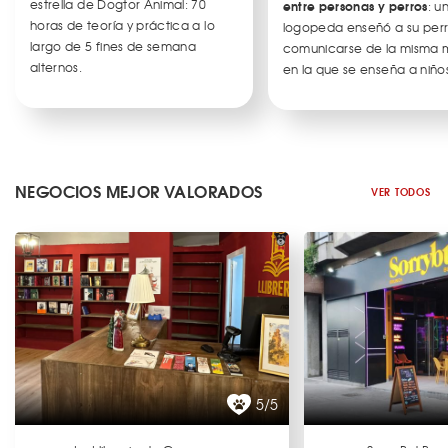
estrella de Dogtor Animal: 70
entre personas y perros
: u
horas de teoría y práctica a lo
logopeda enseñó a su per
largo de 5 fines de semana
comunicarse de la misma
alternos.
en la que se enseña a niños
NEGOCIOS MEJOR VALORADOS
VER TODOS
5/5